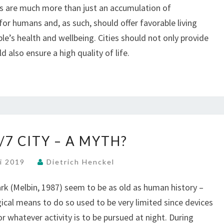
N
s are much more than just an accumulation of
S
for humans and, as such, should offer favorable living
E
e’s health and wellbeing. Cities should not only provide
W
 also ensure a high quality of life.
A
L
K
S
:
T
H
T
/7 CITY – A MYTH?
E
H
E
li 2019
Dietrich Henckel
C
2
A
4
ark (Melbin, 1987) seem to be as old as human history –
S
/
ogical means to do so used to be very limited since devices
E
7
for whatever activity is to be pursued at night. During
C