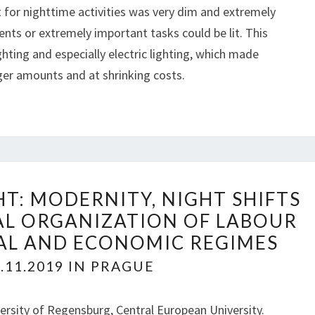
F
I
t for nighttime activities was very dim and extremely
O
T
ents or extremely important tasks could be lit. This
R
Y
hting and especially electric lighting, which made
I
–
larger amounts and at shrinking costs.
N
A
T
M
E
Y
G
T
R
H
A
?
W
T
T: MODERNITY, NIGHT SHIFTS
O
E
L ORGANIZATION OF LABOUR
R
D
K
S
CAL AND ECONOMIC REGIMES
I
E
6.11.2019 IN PRAGUE
N
N
G
S
A
E
versity of Regensburg, Central European University.