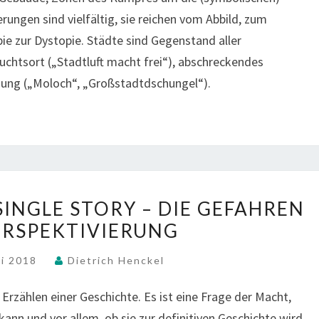
S
L
E
erungen sind vielfältig, sie reichen vom Abbild, zum
T
O
M
A
ie zur Dystopie. Städte sind Gegenstand aller
W
P
D
–
uchtsort („Stadtluft macht frei“), abschreckendes
O
T
W
hung („Moloch“, „Großstadtdschungel“).
R
A
I
A
L
N
L
S
T
O
(
E
R
W
R
G
I
A
A
T
S
N
SINGLE STORY – DIE GEFAHREN
N
H
S
D
I
ERSPEKTIVIERUNG
E
E
A
Z
D
N
R
A
ni 2018
Dietrich Henckel
A
S
C
T
N
C
T
Erzählen einer Geschichte. Es ist eine Frage der Macht,
I
G
H
I
O
E
kann und vor allem, ob sie zur definitiven Geschichte wird,