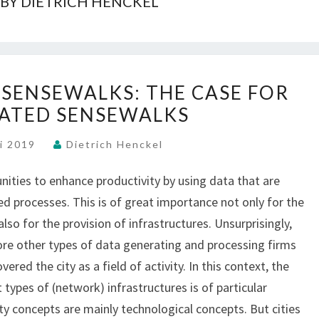
 BY DIETRICH HENCKEL
S
SENSEWALKS: THE CASE FOR
O
ATED SENSEWALKS
U
N
li 2019
Dietrich Henckel
D
W
nities to enhance productivity by using data that are
A
L
ed processes. This is of great importance not only for the
K
lso for the provision of infrastructures. Unsurprisingly,
S
ore other types of data generating and processing firms
A
ered the city as a field of activity. In this context, the
S
t types of (network) infrastructures is of particular
S
E
city concepts are mainly technological concepts. But cities