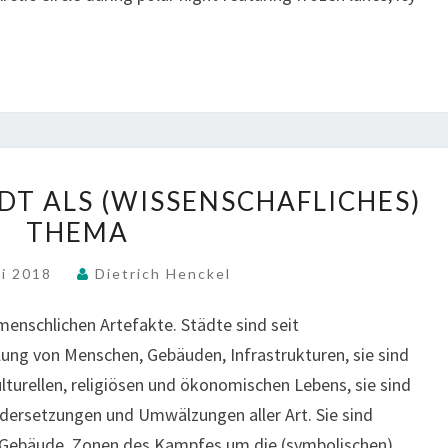
A
N
C
I
H
G
T
H
U
T
N
S
G
H
U
E
I
DT ALS (WISSENSCHAFLICHES)
N
N
F
THEMA
S
#
T
I
1
S
ni 2018
Dietrich Henckel
C
3
A
H
:
N
menschlichen Artefakte. Städte sind seit
T
S
D
B
ung von Menschen, Gebäuden, Infrastrukturen, sie sind
N
T
A
O
ulturellen, religiösen und ökonomischen Lebens, sie sind
H
R
W
dersetzungen und Umwälzungen aller Art. Sie sind
E
E
G
T
 Gebäude, Zonen des Kampfes um die (symbolischen)