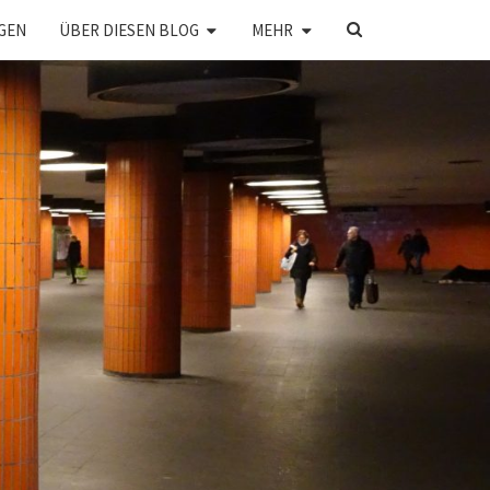
SEARCH
GEN
ÜBER DIESEN BLOG
MEHR
ICON
CHTBARE
TADT