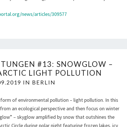
L
W
L
A
yportal.org/news/articles/309577
N
L
I
K
G
S
H
T
:
B
M
HTUNGEN #13: SNOWGLOW –
E
O
ARCTIC LIGHT POLLUTION
R
D
L
E
09.2019 IN BERLIN
I
R
N
N
 form of environmental pollution – light pollution. In this
G
I
E
pic from an ecological perspective and then focus on winter
T
R
nowglow” – skyglow amplified by snow that outshines the
Y
N
,
ctic Circle during polar night featuring frozen lakes, icy