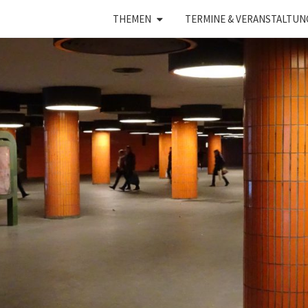
THEMEN
TERMINE & VERANSTALTUN
UNSI
Ein Blog
Von Dr.
Dietrich
Henckel
S