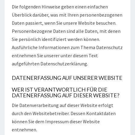
T
Die folgenden Hinweise geben einen einfachen
Z
Überblick darüber, was mit Ihren personenbezogenen
E
Daten passiert, wenn Sie unsere Website besuchen.
R
Personenbezogene Daten sind alle Daten, mit denen
K
Sie persönlich identifiziert werden können.
L
Ä
Ausführliche Informationen zum Thema Datenschutz
R
entnehmen Sie unserer unter diesem Text
U
aufgeführten Datenschutzerklärung.
N
G
DATENERFASSUNG AUF UNSERER WEBSITE
WER IST VERANTWORTLICH FÜR DIE
DATENERFASSUNG AUF DIESER WEBSITE?
Die Datenverarbeitung auf dieser Website erfolgt
durch den Websitebetreiber. Dessen Kontaktdaten
können Sie dem Impressum dieser Website
entnehmen.