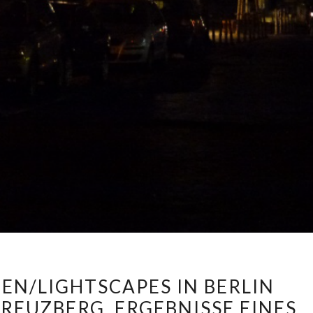
L
EN/LIGHTSCAPES IN BERLIN
I
REUZBERG. ERGEBNISSE EINES
C