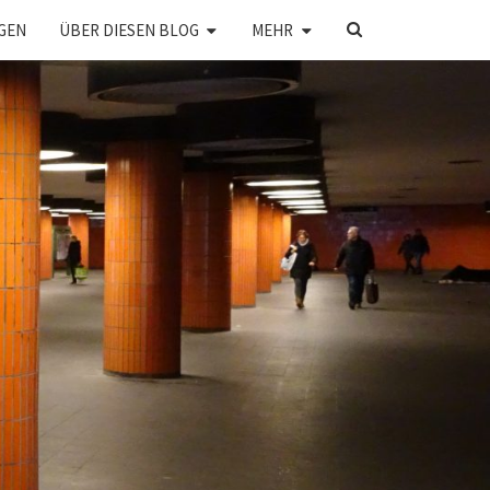
SEARCH
GEN
ÜBER DIESEN BLOG
MEHR
ICON
CHTBARE
TADT