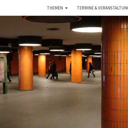
THEMEN
TERMINE & VERANSTALTUN
UNSI
Ein Blog
Von Dr.
Dietrich
Henckel
S