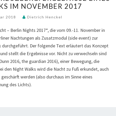
H
KS IM NOVEMBER 2017
T
S
uar 2018
Dietrich Henckel
I
T
t – Berlin Nights 2017“, die vom 09.-11. November in
U
rliner Nachtungen als Zusatzmodul (side event) zur
A
 durchgeführt. Der folgende Text erläutert das Konzept
T
und stellt die Ergebnisse vor. Nicht zu verwechseln sind
I
 Dunn 2016, the guardian 2016), einer Bewegung, die
O
N
i den Night Walks wird die Nacht zu Fuß erkundet, auch
E
 geschärft werden (also durchaus im Sinne eines
N
ung des Lichts).
/
L
I
G
H